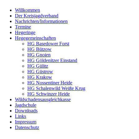
Willkommen
Der Kreisjagdverband
Nachrichten/Informationen
Termine
Hegeringe
Hegegemeinschaften
HG Basedower Forst
HG Bützow
HG Gnoien
HG Göldenitzer Einstand
HG Gülitz
HG Güstrow
HG Krakow
HG Nossentiner Heide
HG Schalenwild Weiße Krug
HG Schwinzer Heide
Wildschadensausgleichkasse
Jagdschule
Downloads
Links
Impressum
Datenschutz